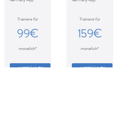
Germany App
Germany App
Trainiere für
Trainiere für
99€
159€
monatlich*
monatlich*
AUSWÄHLEN
AUSWÄHLEN