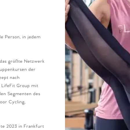
jede Person, in jedem
s das größte Netzwerk
Gruppenkursen der
zept nach
 LifeFit Group mit
allen Segmenten des
door Cycling,
ete 2023 in Frankfurt