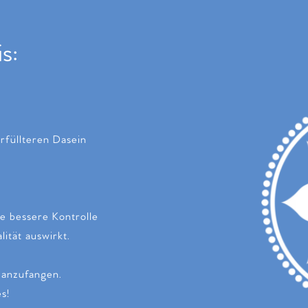
is:
rfüllteren Dasein
ie bessere Kontrolle
ität auswirkt.
t anzufangen.
s!