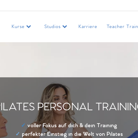
Kurse
Studios
Karriere
Teacher Train
ILATES PERSONAL TRAINI
✓
voller Fokus auf dich & dein Training
✓
perfekter Einstieg in die Welt von Pilates