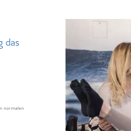
g das
en normalen